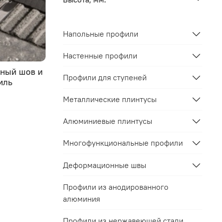
Напольные профили
Настенные профили
нный шов и
Устойчивость алюминиевого
Профили для ступеней
иль
профиля к коррозии
25.08.2023
Металлические плинтусы
Алюминиевые плинтусы
Многофункциональные профили
Деформационные швы
Профили из анодированного
алюминия
Профили из нержавеющей стали