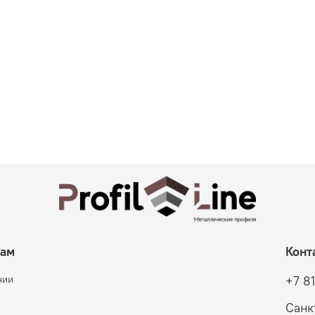
там
Конт
нии
+7 8
Санк