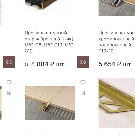
Профиль латунный
Профиль латун
старая бронза (антик)
хромированный
-
LPO-G8, LPO-G10, LPO-
полированный 
G12
P10x10
4 884 ₽ шт
5 654 ₽ шт
От