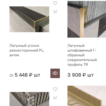
Латунный уголок
Латунный
разносторонний PL,
шлифованный Г-
антик
образный
соединительный
профиль TR
5 448 ₽ шт
3 908 ₽ шт
От