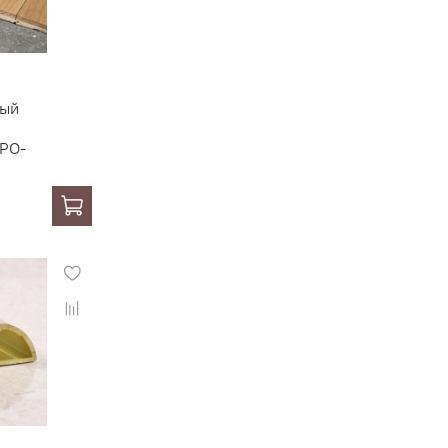
ный
LPO-