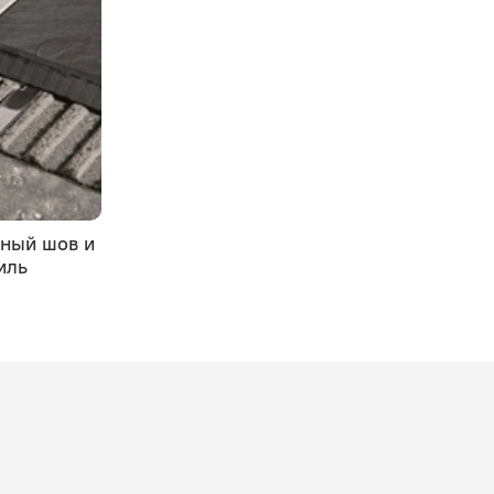
нный шов и
Устойчивость алюминиевого
иль
профиля к коррозии
25.08.2023