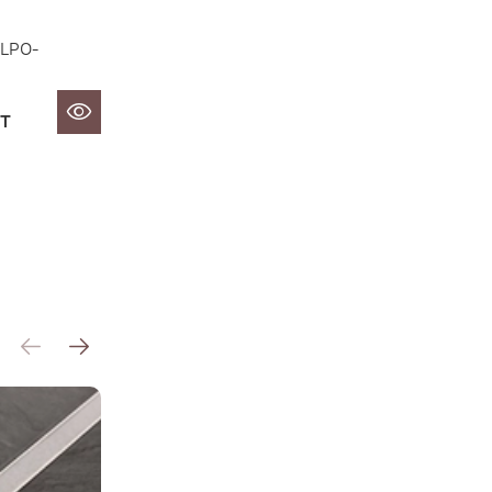
 LPO-
т