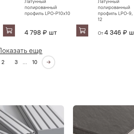
Латунный
Латунный
полированный
полированный
профиль LPO-P10x10
профиль LPO-9,
12
4 798 ₽ шт
4 346 ₽ ш
От
Показать еще
2
3
10
…