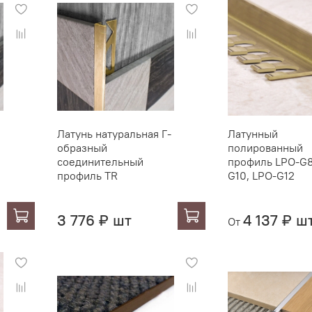
Латунь натуральная Г-
Латунный
образный
полированный
соединительный
профиль LPO-G8
профиль TR
G10, LPO-G12
3 776 ₽ шт
4 137 ₽ ш
От