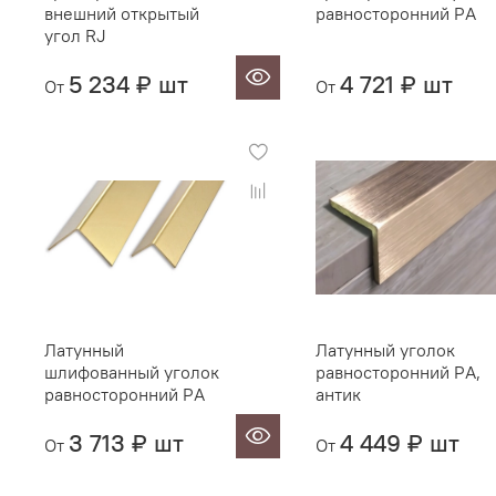
внешний открытый
равносторонний PА
угол RJ
5 234 ₽ шт
4 721 ₽ шт
От
От
Латунный
Латунный уголок
шлифованный уголок
равносторонний PА,
равносторонний PА
антик
3 713 ₽ шт
4 449 ₽ шт
От
От