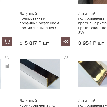
Латунный
Латунный
полированный
полированный
профиль с рифлением
профиль с риф
й
против скольжения SI
против скольже
SW
5 817 ₽ шт
3 954 ₽ шт
От
Латунный
Латунный
хромированный угол
полированный у