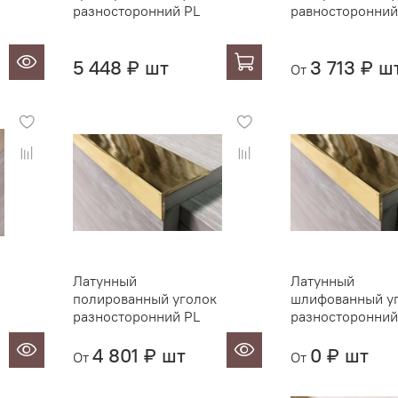
разносторонний PL
равносторонний
5 448 ₽ шт
3 713 ₽ ш
От
Латунный
Латунный
полированный уголок
шлифованный у
разносторонний PL
разносторонний
4 801 ₽ шт
0 ₽ шт
От
От