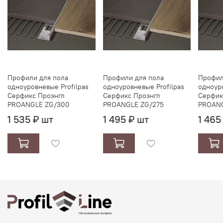
Профили для пола
Профили для пола
Профил
одноуровневые Profilpas
одноуровневые Profilpas
одноуро
Серфикс Проэнгл
Серфикс Проэнгл
Серфик
PROANGLE ZG/300
PROANGLE ZG/275
PROANG
1 535 ₽ шт
1 495 ₽ шт
1 465