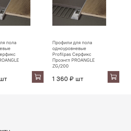
ля пола
Профили для пола
П
невые
одноуровневые
о
Серфикс
Profilpas Серфикс
P
PROANGLE
Проэнгл PROANGLE
П
ZG/200
Z
 шт
1 360 ₽ шт