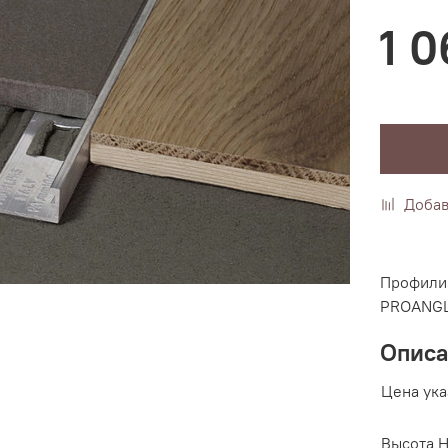
1 
Добав
Профили 
PROANGL
Опис
Цена ука
Высота H