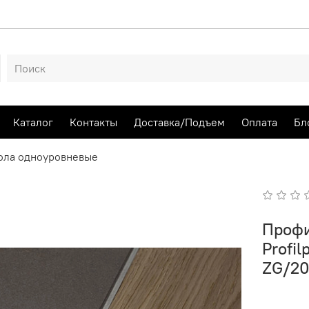
Каталог
Контакты
Доставка/Подъем
Оплата
Бл
ола одноуровневые
Профи
Profi
ZG/2