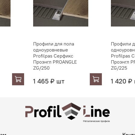
Профили для пола
Профили д
одноуровневые
одноуров
Profilpas Серфикс
Profilpas 
Проэнгл PROANGLE
Проэнгл 
ZG/250
ZG/225
1 465 ₽ шт
1 420 ₽