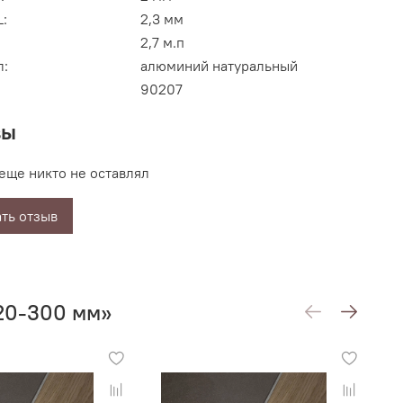
L:
2,3 мм
2,7 м.п
л:
алюминий натуральный
90207
вы
еще никто не оставлял
ть отзыв
20-300 мм»