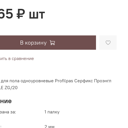
065 ₽ шт
В корзину
ить в сравнение
для пола одноуровневые Profilpas Серфикс Проэнгл
E ZG/20
ание
зана за:
1 палку
:
2 мм