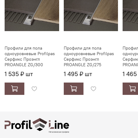
Профили для пола
Профили для пола
Профил
одноуровневые Profilpas
одноуровневые Profilpas
одноуро
Серфикс Проэнгл
Серфикс Проэнгл
Серфик
PROANGLE ZG/300
PROANGLE ZG/275
PROANG
1 535 ₽ шт
1 495 ₽ шт
1 465