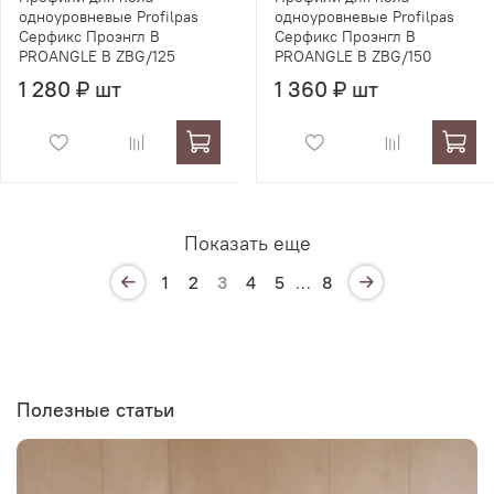
одноуровневые Profilpas
одноуровневые Profilpas
Серфикс Проэнгл В
Серфикс Проэнгл В
PROANGLE B ZBG/125
PROANGLE B ZBG/150
1 280 ₽ шт
1 360 ₽ шт
Показать еще
1
2
3
4
5
…
8
Полезные статьи