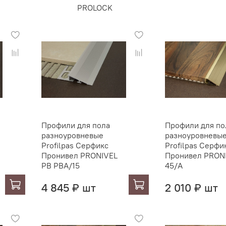
PROLOCK
Профили для пола
Профили для по
разноуровневые
разноуровневы
Profilpas Серфикс
Profilpas Серфи
Пронивел PRONIVEL
Пронивел PRONI
PB PBA/15
45/A
4 845 ₽ шт
2 010 ₽ шт