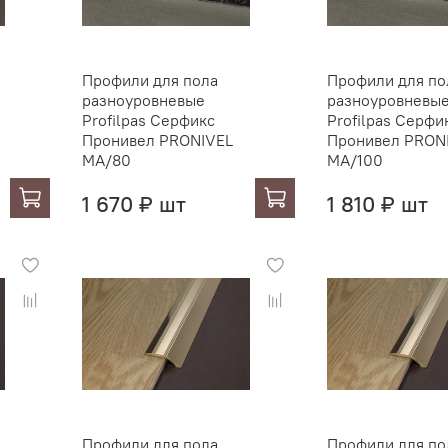
Профили для пола
Профили для по
разноуровневые
разноуровневы
Profilpas Серфикс
Profilpas Серфи
Пронивел PRONIVEL
Пронивел PRON
MA/80
MA/100
1 670 ₽ шт
1 810 ₽ шт
Профили для пола
Профили для по