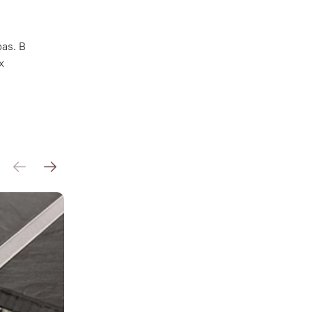
as. В
х