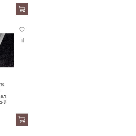
ла
е
вел
кий