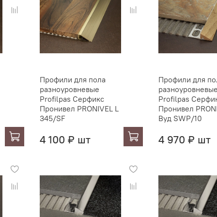
Профили для пола
Профили для по
разноуровневые
разноуровневы
Profilpas Серфикс
Profilpas Серфи
Пронивел PRONIVEL L
Пронивел PRON
345/SF
Вуд SWP/10
4 100 ₽ шт
4 970 ₽ шт