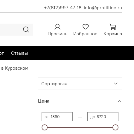
+7(812)997-47-18
info@profilline.ru
Профиль
Избранное
Корзина
ог
Отзывы
 в Куровском
Цена
—
от
до