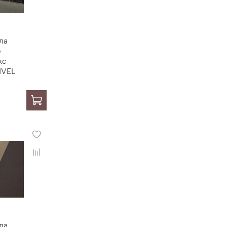
ла
е
кс
IVEL
ла