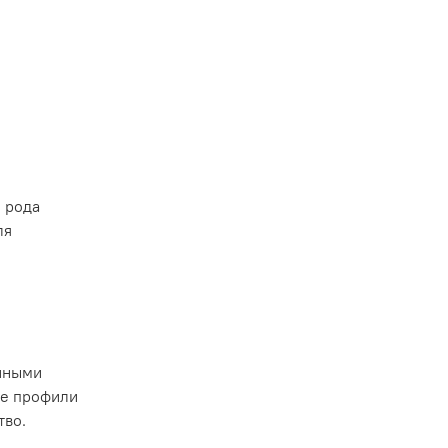
 рода
ля
янными
ые профили
тво.