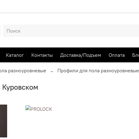
Каталог
Контакты
Доставка/Подъем
Оплата
Бл
ола разноуровневые
Профили для пола разноуровневые
 Куровском