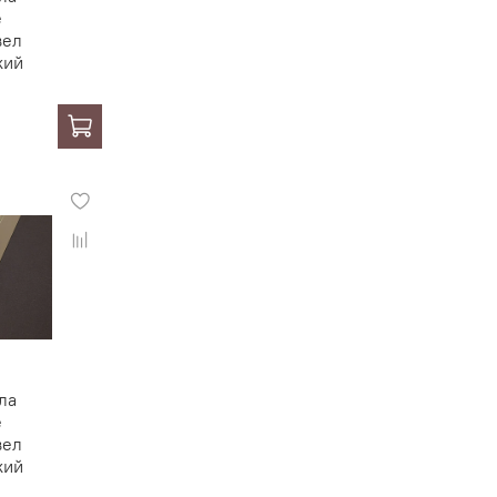
е
вел
кий
ла
е
вел
кий