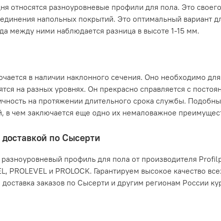
ня относятся разноуровневые профили для пола. Это своего
оединения напольных покрытий. Это оптимальный вариант д
гда между ними наблюдается разница в высоте 1-15 мм.
чается в наличии наклонного сечения. Оно необходимо для
ятся на разных уровнях. Он прекрасно справляется с посто
тичность на протяжении длительного срока службы. Подобн
й, в чем заключается еще одно их немаловажное преимущес
 доставкой по Сысерти
 разноуровневый профиль для пола от производителя Profilp
L, PROLEVEL и PROLOCK. Гарантируем высокое качество все
я доставка заказов по Сысерти и другим регионам России к