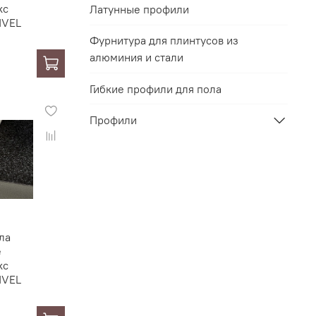
кс
Латунные профили
IVEL
Фурнитура для плинтусов из
алюминия и стали
Гибкие профили для пола
Профили
ла
е
кс
IVEL