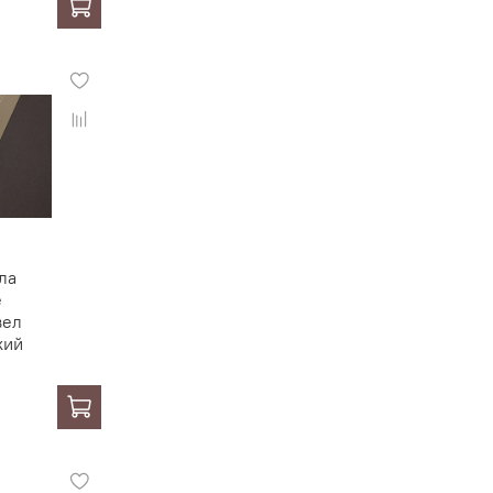
ла
е
вел
кий