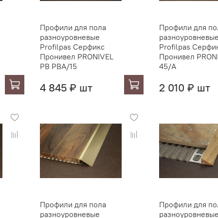
Профили для пола
Профили для по
разноуровневые
разноуровневы
Profilpas Серфикс
Profilpas Серфи
Пронивел PRONIVEL
Пронивел PRONI
PB PBA/15
45/A
4 845 ₽ шт
2 010 ₽ шт
Профили для пола
Профили для по
разноуровневые
разноуровневы