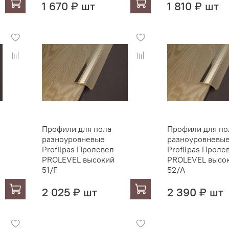
1 670 ₽ шт
1 810 ₽ шт
Профили для пола
Профили для по
разноуровневые
разноуровневы
Profilpas Пролевел
Profilpas Проле
PROLEVEL высокий
PROLEVEL высо
51/F
52/A
2 025 ₽ шт
2 390 ₽ шт