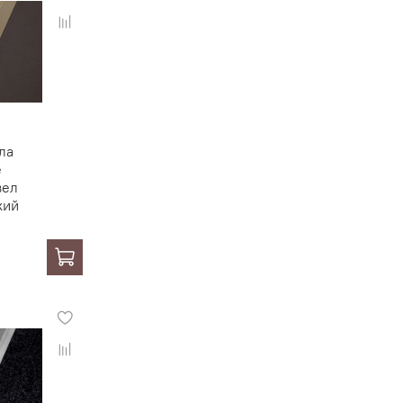
ла
е
вел
кий