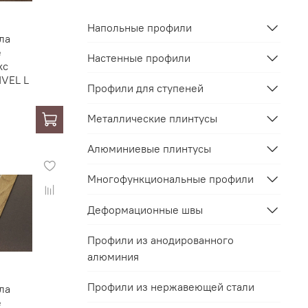
Напольные профили
ла
е
Настенные профили
кс
VEL L
Профили для ступеней
Металлические плинтусы
Алюминиевые плинтусы
Многофункциональные профили
Деформационные швы
Профили из анодированного
алюминия
Профили из нержавеющей стали
ла
е