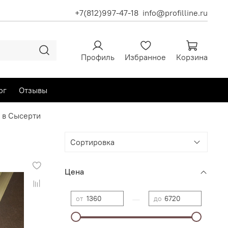
+7(812)997-47-18
info@profilline.ru
Профиль
Избранное
Корзина
ог
Отзывы
 в Сысерти
Цена
—
от
до