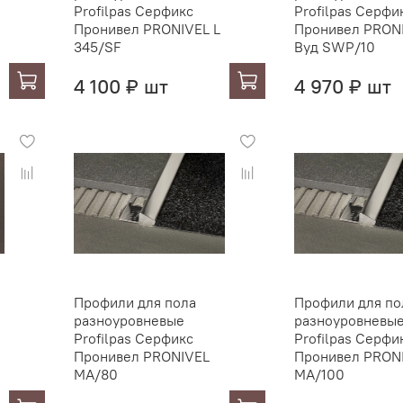
Profilpas Серфикс
Profilpas Серфи
Пронивел PRONIVEL L
Пронивел PRON
345/SF
Вуд SWP/10
4 100 ₽ шт
4 970 ₽ шт
Профили для пола
Профили для по
разноуровневые
разноуровневы
Profilpas Серфикс
Profilpas Серфи
Пронивел PRONIVEL
Пронивел PRON
MA/80
MA/100