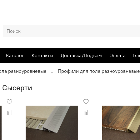
Каталог
Контакты
Доставка/Подъем
Оплата
Бл
ола разноуровневые
Профили для пола разноуровневые
в Сысерти