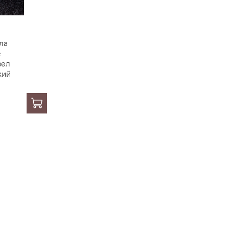
ла
е
вел
кий