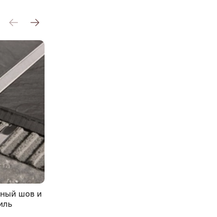
нный шов и
Устойчивость алюминиевого
иль
профиля к коррозии