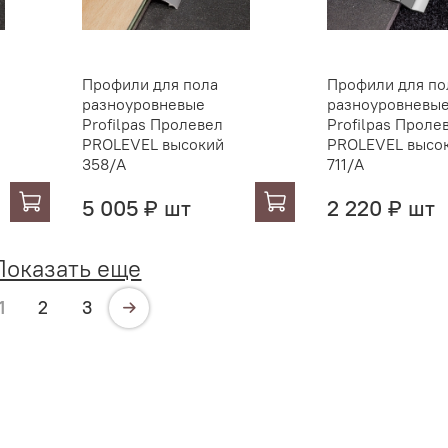
Профили для пола
Профили для по
разноуровневые
разноуровневы
Profilpas Пролевел
Profilpas Проле
PROLEVEL высокий
PROLEVEL высо
358/A
711/A
5 005 ₽ шт
2 220 ₽ шт
Показать еще
1
2
3