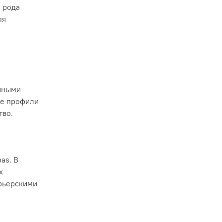
 рода
ля
янными
ые профили
тво.
as. В
х
урьерскими