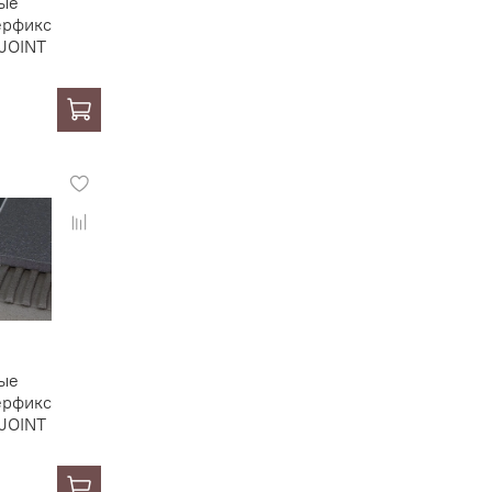
ые
ерфикс
JOINT
ые
ерфикс
JOINT