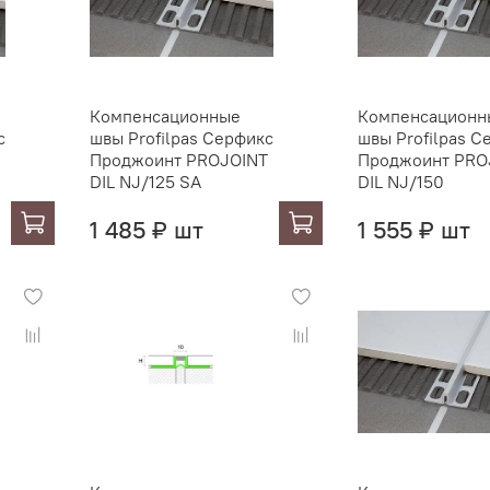
Компенсационные
Компенсационн
с
швы Profilpas Серфикс
швы Profilpas С
Проджоинт PROJOINT
Проджоинт PRO
DIL NJ/125 SA
DIL NJ/150
1 485 ₽ шт
1 555 ₽ шт