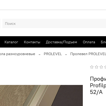
Каталог
Контакты
Доставка/Подъем
Оплата
Бл
ола разноуровневые
PROLEVEL
Пролевел PROLEVEL
Профи
Profi
52/A