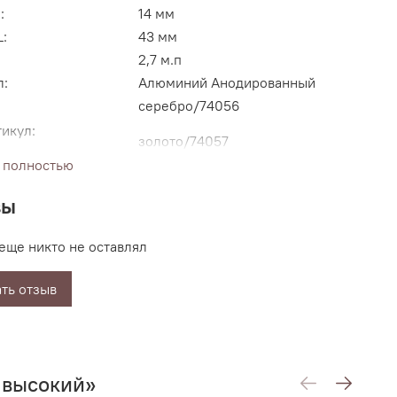
:
14 мм
L:
43 мм
2,7 м.п
л:
Алюминий Анодированный
серебро/74056
икул:
золото/74057
 полностью
вы
еще никто не оставлял
ть отзыв
 высокий»