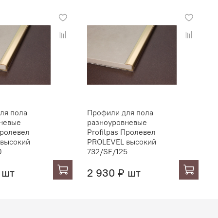
ля пола
Профили для пола
П
невые
разноуровневые
р
Пролевел
Profilpas Пролевел
P
 высокий
PROLEVEL высокий
P
0
732/SF/125
7
 шт
2 930 ₽ шт