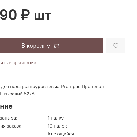
390 ₽ шт
В корзину
ить в сравнение
для пола разноуровневые Profilpas Пролевел
L высокий 52/A
ание
зана за:
1 палку
ия заказа:
10 палок
Клеющийся