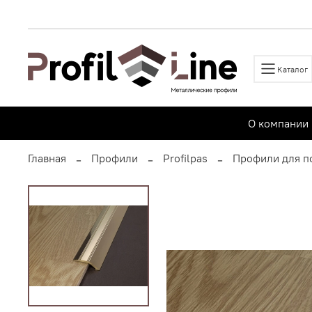
Каталог
О компании
Главная
Профили
Profilpas
Профили для п