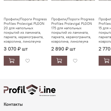
Профили/Пороги Progress
Профили/Пороги Progress
Профил
Profiles Prolevigal PLGON
Profiles Prolevigal PLGON
Profile
20 для напольных
175 для напольных
15 для
покрытий из ламината,
покрытий из ламината,
покрыт
паркета, керамогранита,
паркета, керамогранита,
паркета
ковролина, линолеума
ковролина, линолеума
коврол
3 070 ₽ шт
2 890 ₽ шт
2 770
Контакты