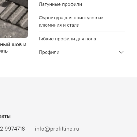
Латунные профили
Фурнитура для плинтусов из
алюминия и стали
Гибкие профили для пола
нный шов и
Устойчивость алюминиевого
иль
профиля к коррозии
Профили
25.08.2023
акты
12 9974718
info@profilline.ru