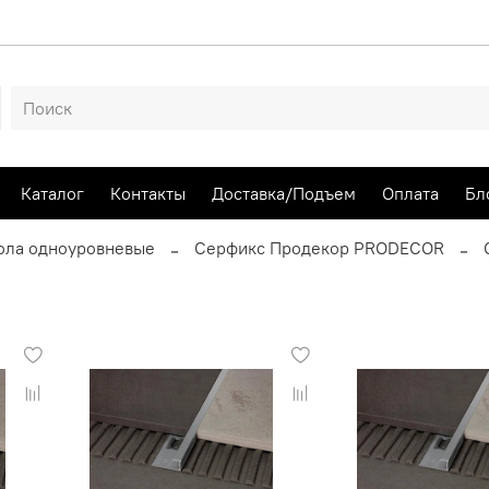
Каталог
Контакты
Доставка/Подъем
Оплата
Бл
ола одноуровневые
Серфикс Продекор PRODECOR