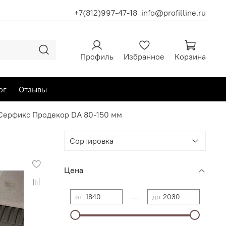
+7(812)997-47-18
info@profilline.ru
Профиль
Избранное
Корзина
ог
Отзывы
Серфикс Продекор DA 80-150 мм
Цена
—
от
до