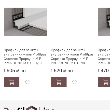
серый
Профили для защиты
Профили для защиты
Профил
внутренних углов Profilpas
внутренних углов Profilpas
внутрен
Серфикс Прораунд М Р
Серфикс Прораунд М Р
Серфик
PROROUND M P GPU/10
PROROUND M P GP/10
PROROU
1 505 ₽ шт
1 520 ₽ шт
1 470