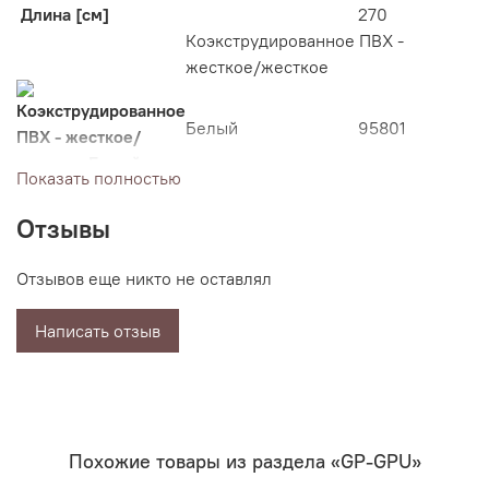
Длина [см]
270
Коэкструдированное ПВХ -
жесткое/жесткое
Белый
95801
Показать полностью
Отзывы
RAL 1019 - Серо-
95816
бежевый
Отзывов еще никто не оставлял
Написать отзыв
RAL 7030 - Каменно-
95811
серый
Похожие товары из раздела «GP-GPU»
RAL 7035 - Светло-
95806