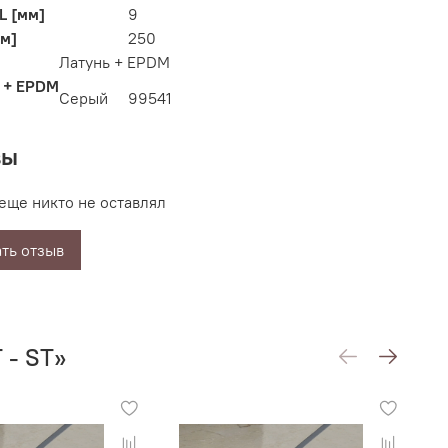
L [мм]
9
см]
250
Латунь + EPDM
Серый
99541
вы
еще никто не оставлял
ть отзыв
 - ST»