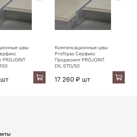
ционные швы
Компенсационные швы
К
Серфикс
Profilpas Серфикс
P
т PROJOINT
Проджоинт PROJOINT
П
/100
DIL STO/50
D
 шт
17 260 ₽ шт
акты