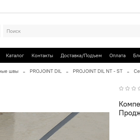
Каталог
Контакты
Доставка/Подъем
Оплата
Бл
ные швы
PROJOINT DIL
PROJOINT DIL NT - ST
Се
Компе
Продж