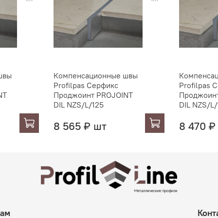
швы
Компенсационные швы
Компенса
Profilpas Серфикс
Profilpas 
NT
Проджоинт PROJOINT
Проджоин
DIL NZS/L/125
DIL NZS/L
8 565 ₽ шт
8 470 ₽
там
Конт