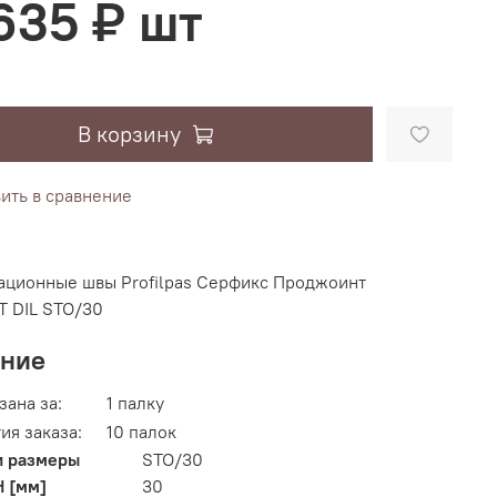
 635 ₽ шт
В корзину
ить в сравнение
ационные швы Profilpas Серфикс Проджоинт
T DIL STO/30
ание
зана за:
1 палку
ия заказа:
10 палок
и размеры
STO/30
H [мм]
30