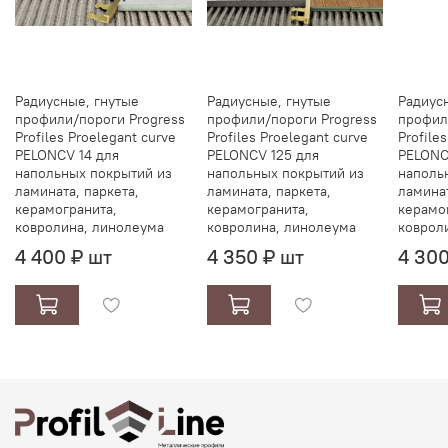
Радиусные, гнутые
Радиусные, гнутые
Радиус
профили/пороги Progress
профили/пороги Progress
профил
Profiles Proelegant curve
Profiles Proelegant curve
Profile
PELONCV 14 для
PELONCV 125 для
PELONC
напольных покрытий из
напольных покрытий из
наполь
ламината, паркета,
ламината, паркета,
ламинат
керамогранита,
керамогранита,
керамо
ковролина, линолеума
ковролина, линолеума
коврол
4 400 ₽ шт
4 350 ₽ шт
4 300