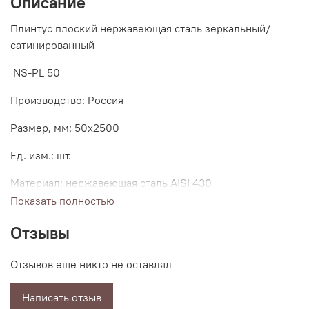
Описание
Плинтус плоский нержавеющая сталь зеркальный/
сатинированный
NS-PL 50
Производство: Россия
Размер, мм: 50х2500
Ед. изм.: шт.
Материал: нержавеющая сталь AISI 430
Показать полностью
Фурнитура
Отзывы
50мм ПВХ/глянец/NS-LP V/N/S/Z шт.-210 р.
Отзывов еще никто не оставлял
Высота плинтусов NS-PL: 40, 50, 60, 80, 100, 120, 150,
200 мм
Написать отзыв