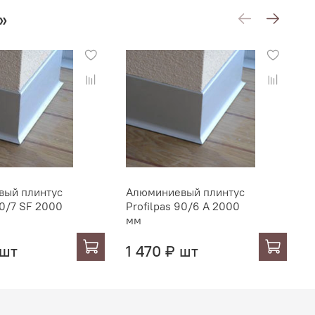
серебро
»
вый плинтус
Алюминиевый плинтус
А
90/7 SF 2000
Profilpas 90/6 A 2000
P
мм
 шт
1 470 ₽ шт