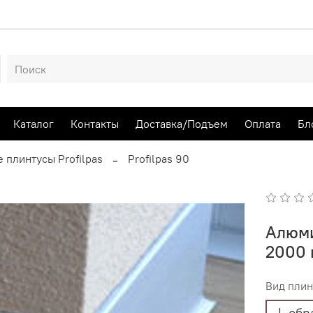
Каталог
Контакты
Доставка/Подъем
Оплата
Бл
плинтусы Profilpas
Profilpas 90
Алюми
2000
Вид плин
L об