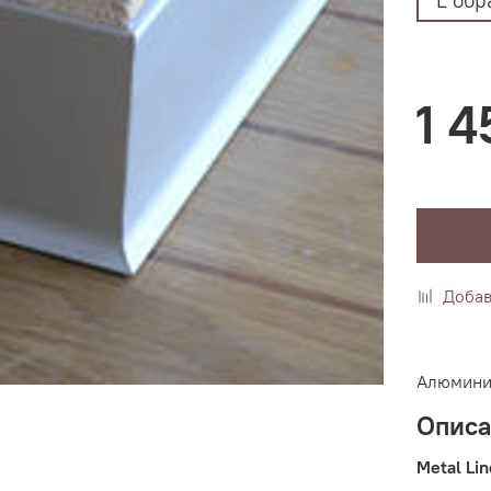
1 4
Добав
Алюминие
Опис
Metal Li