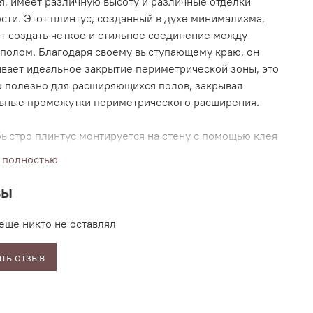
, имеет различную высоту и различные отделки
сти. Этот плинтус, созданный в духе минимализма,
т создать четкое и стильное соединение между
 полом. Благодаря своему выступающему краю, он
вает идеальное закрытие периметрической зоны, это
 полезно для расширяющихся полов, закрывая
ьные промежутки периметрического расширения.
быстро плинтус монтируется на стену с помощью клея
/86).
 полностью
су выпускаются все стыковочные элементы: углы,
вы
заглушки, которые придают отделке однородность и
сть
еще никто не оставлял
роизводитель:
Италия
ть отзыв
л:
анодированный алюминий
40*10*2000 мм
ажа:
на клей (тип PP/86)