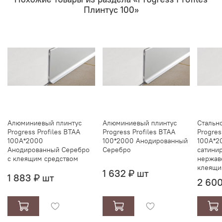
Плинтус 100»
Алюминиевый плинтус
Алюминиевый плинтус
Стальн
Progress Profiles BTAA
Progress Profiles BTAA
Progres
100А*2000
100*2000 Анодированный
100А*2
Анодированный Серебро
Серебро
сатини
с клеящим средством
нержав
клеящи
1 632 ₽ шт
1 883 ₽ шт
2 600