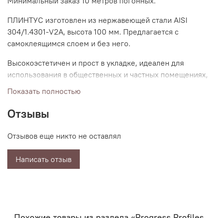
Минимальный заказ 10 метров погонных.
ПЛИНТУС изготовлен из нержавеющей стали AISI
304/1.4301-V2A, высота 100 мм. Предлагается с
самоклеящимся слоем и без него.
Высокоэстетичен и прост в укладке, идеален для
использования в общественных и частных помещениях,
где высокие требования к оформлению и гигиене.
Показать полностью
Все чаще используется в сочетаниях с деревом,
Отзывы
ковровым покрытием и т.д. для создания собственного
неповторимого стиля и эффекта hi-tech.
Отзывов еще никто не оставлял
Плинтус комплектуется внутренними и наружными
Написать отзыв
углами, боковыми заглушками и соединительными
элементами для прямых участков.
Похожие товары из раздела «Progress Profiles