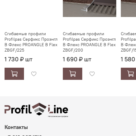
Сгибаемые профили
Сгибаемые профили
Сгибае
Profilpas Серфикс Проэнгл
Profilpas Серфикс Проэнгл
Profilp
В Флекс PROANGLE B Flex
В Флекс PROANGLE B Flex
В Флек
ZBGF/225
ZBGF/200
ZBGF/1
1 730 ₽ шт
1 690 ₽ шт
1 580
Контакты