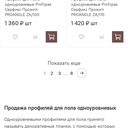
одноуровневые Profilpas
одноуровневые Profilpas
Серфикс Проэнгл
Серфикс Проэнгл
PROANGLE ZA/100
PROANGLE ZA/110
1 360 ₽ шт
1 420 ₽ шт
Показать еще
1
2
3
…
8
Продажа профилей для пола одноуровневых
Одноуровневыми профилями для пола принято
называть декоративные планки, с помощью которых