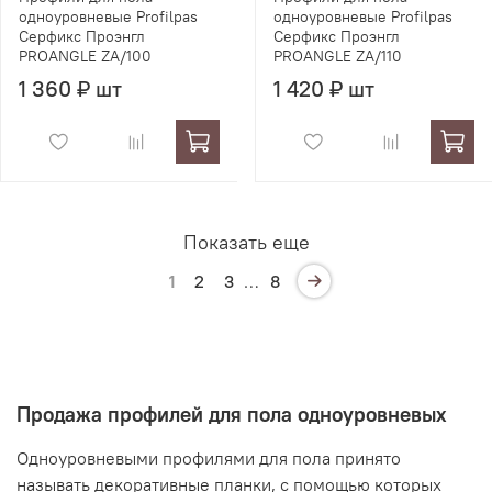
одноуровневые Profilpas
одноуровневые Profilpas
Серфикс Проэнгл
Серфикс Проэнгл
PROANGLE ZA/100
PROANGLE ZA/110
1 360 ₽ шт
1 420 ₽ шт
Показать еще
1
2
3
…
8
Продажа профилей для пола одноуровневых
Одноуровневыми профилями для пола принято
называть декоративные планки, с помощью которых