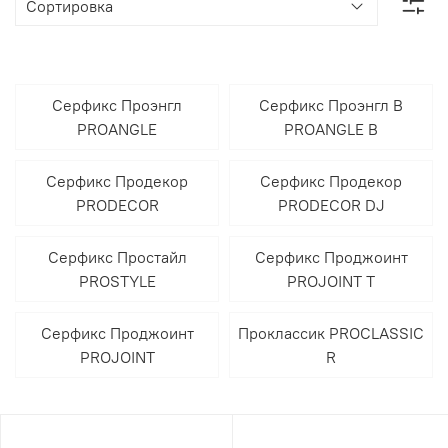
Серфикс Проэнгл
Серфикс Проэнгл В
PROANGLE
PROANGLE B
Серфикс Продекор
Серфикс Продекор
PRODECOR
PRODECOR DJ
Серфикс Простайл
Серфикс Проджоинт
PROSTYLE
PROJOINT T
Серфикс Проджоинт
Проклассик PROCLASSIC
PROJOINT
R