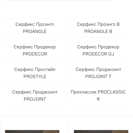
Серфикс Проэнгл
Серфикс Проэнгл В
PROANGLE
PROANGLE B
Серфикс Продекор
Серфикс Продекор
PRODECOR
PRODECOR DJ
Серфикс Простайл
Серфикс Проджоинт
PROSTYLE
PROJOINT T
Серфикс Проджоинт
Проклассик PROCLASSIC
PROJOINT
R