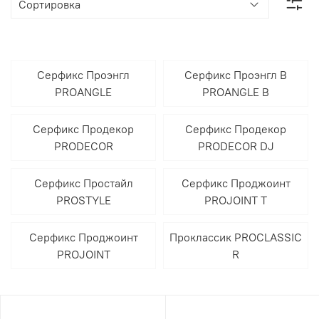
Серфикс Проэнгл
Серфикс Проэнгл В
PROANGLE
PROANGLE B
Серфикс Продекор
Серфикс Продекор
PRODECOR
PRODECOR DJ
Серфикс Простайл
Серфикс Проджоинт
PROSTYLE
PROJOINT T
Серфикс Проджоинт
Проклассик PROCLASSIC
PROJOINT
R