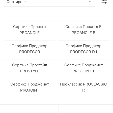
Серфикс Проэнгл
Серфикс Проэнгл В
PROANGLE
PROANGLE B
Серфикс Продекор
Серфикс Продекор
PRODECOR
PRODECOR DJ
Серфикс Простайл
Серфикс Проджоинт
PROSTYLE
PROJOINT T
Серфикс Проджоинт
Проклассик PROCLASSIC
PROJOINT
R