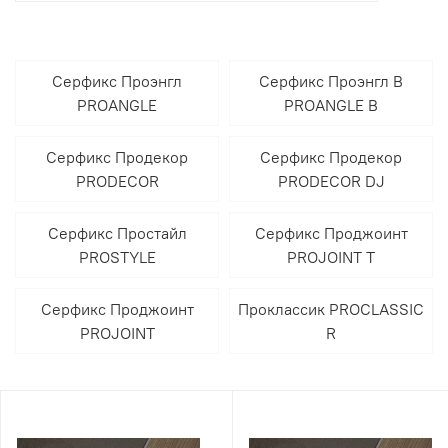
Серфикс Проэнгл
Серфикс Проэнгл В
PROANGLE
PROANGLE B
Серфикс Продекор
Серфикс Продекор
PRODECOR
PRODECOR DJ
Серфикс Простайл
Серфикс Проджоинт
PROSTYLE
PROJOINT T
Серфикс Проджоинт
Проклассик PROCLASSIC
PROJOINT
R