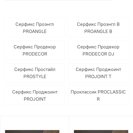
Серфикс Проэнгл
Серфикс Проэнгл В
PROANGLE
PROANGLE B
Серфикс Продекор
Серфикс Продекор
PRODECOR
PRODECOR DJ
Серфикс Простайл
Серфикс Проджоинт
PROSTYLE
PROJOINT T
Серфикс Проджоинт
Проклассик PROCLASSIC
PROJOINT
R