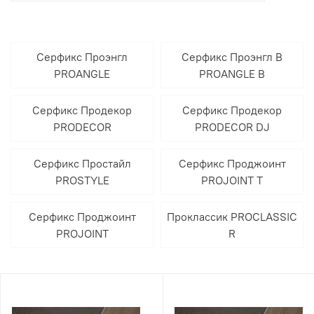
Серфикс Проэнгл
Серфикс Проэнгл В
PROANGLE
PROANGLE B
Серфикс Продекор
Серфикс Продекор
PRODECOR
PRODECOR DJ
Серфикс Простайл
Серфикс Проджоинт
PROSTYLE
PROJOINT T
Серфикс Проджоинт
Проклассик PROCLASSIC
PROJOINT
R