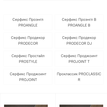
Серфикс Проэнгл
Серфикс Проэнгл В
PROANGLE
PROANGLE B
Серфикс Продекор
Серфикс Продекор
PRODECOR
PRODECOR DJ
Серфикс Простайл
Серфикс Проджоинт
PROSTYLE
PROJOINT T
Серфикс Проджоинт
Проклассик PROCLASSIC
PROJOINT
R