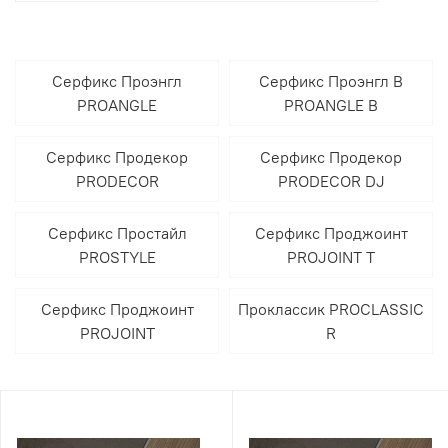
Серфикс Проэнгл
Серфикс Проэнгл В
PROANGLE
PROANGLE B
Серфикс Продекор
Серфикс Продекор
PRODECOR
PRODECOR DJ
Серфикс Простайл
Серфикс Проджоинт
PROSTYLE
PROJOINT T
Серфикс Проджоинт
Проклассик PROCLASSIC
PROJOINT
R