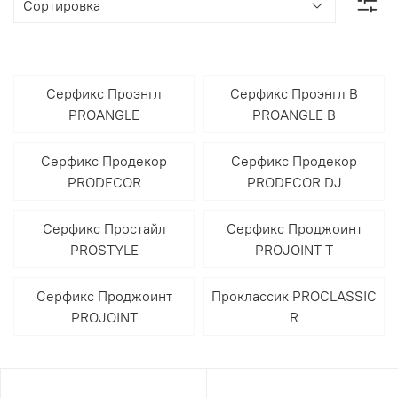
Серфикс Проэнгл
Серфикс Проэнгл В
PROANGLE
PROANGLE B
Серфикс Продекор
Серфикс Продекор
PRODECOR
PRODECOR DJ
Серфикс Простайл
Серфикс Проджоинт
PROSTYLE
PROJOINT T
Серфикс Проджоинт
Проклассик PROCLASSIC
PROJOINT
R