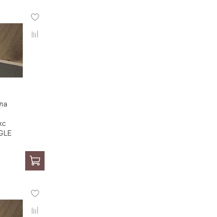
ла
кс
GLE