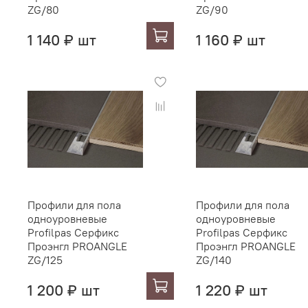
ZG/80
ZG/90
1 140 ₽ шт
1 160 ₽ шт
Профили для пола
Профили для пола
одноуровневые
одноуровневые
Profilpas Серфикс
Profilpas Серфикс
Проэнгл PROANGLE
Проэнгл PROANGLE
ZG/125
ZG/140
1 200 ₽ шт
1 220 ₽ шт