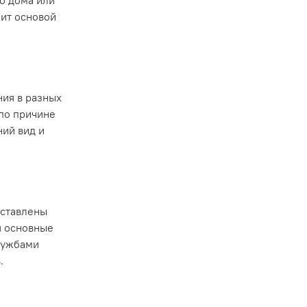
о дома или
жит основой
ния в разных
по причине
ий вид и
дставлены
я основные
лужбами
в.