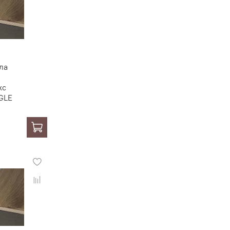
ла
кс
GLE