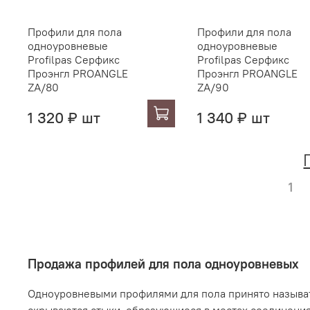
Профили для пола
Профили для пола
одноуровневые
одноуровневые
Profilpas Серфикс
Profilpas Серфикс
Проэнгл PROANGLE
Проэнгл PROANGLE
ZA/80
ZA/90
1 320 ₽ шт
1 340 ₽ шт
1
Продажа профилей для пола одноуровневых
Одноуровневыми профилями для пола принято называт