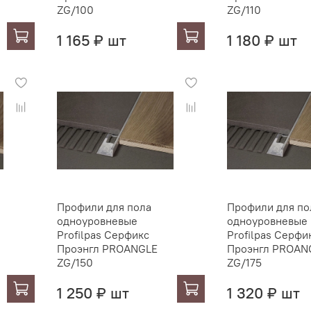
ZG/100
ZG/110
1 165 ₽ шт
1 180 ₽ шт
Профили для пола
Профили для по
одноуровневые
одноуровневые
Profilpas Серфикс
Profilpas Серфи
Проэнгл PROANGLE
Проэнгл PROAN
ZG/150
ZG/175
1 250 ₽ шт
1 320 ₽ шт