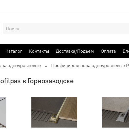
Каталог
Контакты
Доставка/Подъем
Оплата
Бл
ола одноуровневые
Профили для пола одноуровневые Pr
filpas в Горнозаводске