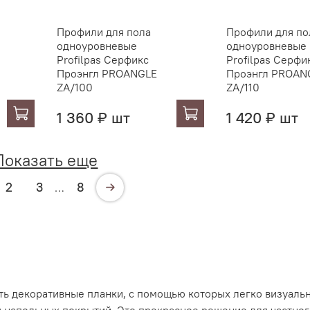
Профили для пола
Профили для по
одноуровневые
одноуровневые
Profilpas Серфикс
Profilpas Серфи
Проэнгл PROANGLE
Проэнгл PROAN
ZA/100
ZA/110
1 360 ₽ шт
1 420 ₽ шт
Показать еще
2
3
8
…
ь декоративные планки, с помощью которых легко визуаль