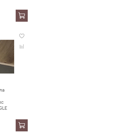
ла
кс
GLE