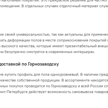
 напольных покрытий. Это прекрасное решение для частног
о помещения. В отдельных случаях отделочный материал слу
 своей универсальностью, так как актуальны для примене
жать деформации полов в месте соприкосновения покрытий 
 высокого качества, которые имеют презентабельный внешн
ни безупречно смотрятся в современных интерьерах.
доставкой по Горнозаводску
ене купить профиль для пола одноуровневый. В наличии пре
м качестве собственной продукции. В ассортименте находятс
ных покупок проводится по Горнозаводску и всей России с
анкт-Петербурге действует возможность самовывоза товаро