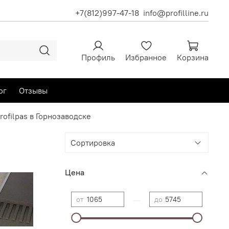
+7(812)997-47-18
info@profilline.ru
Профиль
Избранное
Корзина
ог
Отзывы
ofilpas в Горнозаводске
Цена
—
от
до