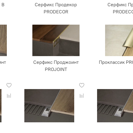
 В
Серфикс Продекор
Серфикс П
PRODECOR
PRODEC
инт
Серфикс Проджоинт
Проклассик PR
PROJOINT