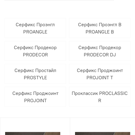
Серфикс Проэнгл
Серфикс Проэнгл В
PROANGLE
PROANGLE B
Серфикс Продекор
Серфикс Продекор
PRODECOR
PRODECOR DJ
Серфикс Простайл
Серфикс Проджоинт
PROSTYLE
PROJOINT T
Серфикс Проджоинт
Проклассик PROCLASSIC
PROJOINT
R