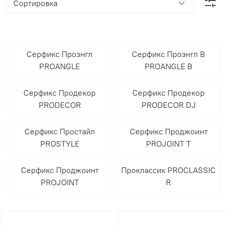
Серфикс Проэнгл
Серфикс Проэнгл В
PROANGLE
PROANGLE B
Серфикс Продекор
Серфикс Продекор
PRODECOR
PRODECOR DJ
Серфикс Простайл
Серфикс Проджоинт
PROSTYLE
PROJOINT T
Серфикс Проджоинт
Проклассик PROCLASSIC
PROJOINT
R