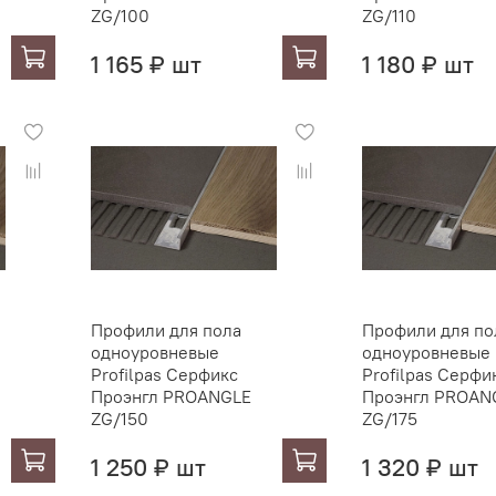
ZG/100
ZG/110
1 165 ₽ шт
1 180 ₽ шт
Профили для пола
Профили для по
одноуровневые
одноуровневые
Profilpas Серфикс
Profilpas Серфи
Проэнгл PROANGLE
Проэнгл PROAN
ZG/150
ZG/175
1 250 ₽ шт
1 320 ₽ шт