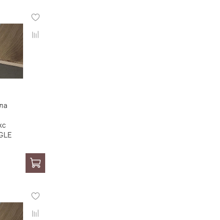
ла
кс
GLE