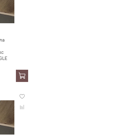
ла
кс
GLE