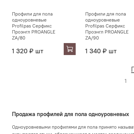
Профили для пола
Профили для пола
одноуровневые
одноуровневые
Profilpas Серфикс
Profilpas Серфикс
Проэнгл PROANGLE
Проэнгл PROANGLE
ZA/80
ZA/90
1 320 ₽ шт
1 340 ₽ шт
1
Продажа профилей для пола одноуровневых
Одноуровневыми профилями для пола принято называт