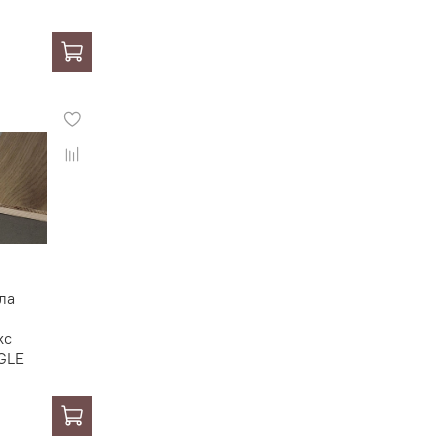
ла
кс
GLE