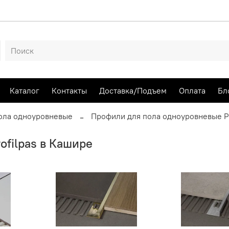
Каталог
Контакты
Доставка/Подъем
Оплата
Бл
ола одноуровневые
Профили для пола одноуровневые Pr
ofilpas в Кашире