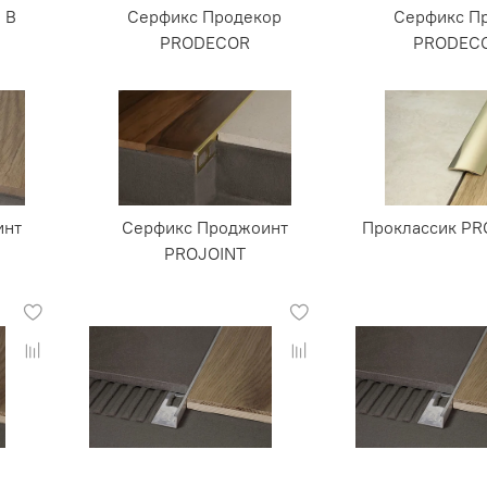
 В
Серфикс Продекор
Серфикс П
PRODECOR
PRODEC
инт
Серфикс Проджоинт
Проклассик PR
PROJOINT