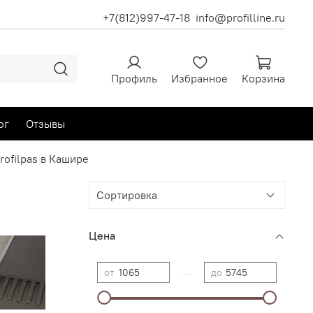
+7(812)997-47-18
info@profilline.ru
Профиль
Избранное
Корзина
ог
Отзывы
ofilpas в Кашире
Цена
—
от
до