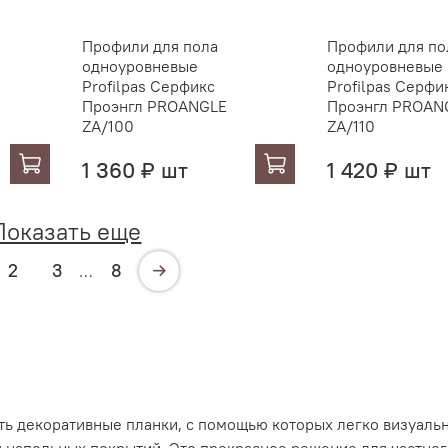
Профили для пола
Профили для по
одноуровневые
одноуровневые
Profilpas Серфикс
Profilpas Серфи
Проэнгл PROANGLE
Проэнгл PROAN
ZA/100
ZA/110
1 360 ₽ шт
1 420 ₽ шт
Показать еще
2
3
8
…
ь декоративные планки, с помощью которых легко визуаль