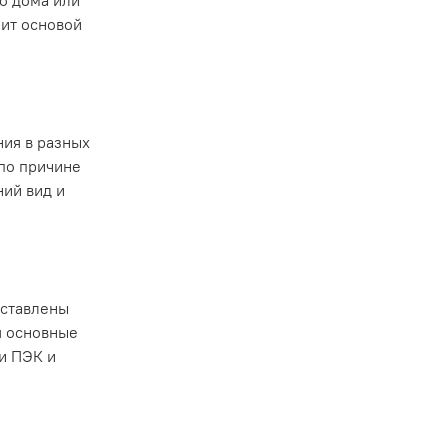
о дома или
жит основой
ния в разных
по причине
ий вид и
дставлены
я основные
и ПЭК и