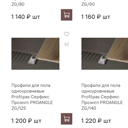
ZG/80
ZG/90
1 140 ₽ шт
1 160 ₽ шт
Профили для пола
Профили для пола
одноуровневые
одноуровневые
Profilpas Серфикс
Profilpas Серфикс
Проэнгл PROANGLE
Проэнгл PROANGLE
ZG/125
ZG/140
1 200 ₽ шт
1 220 ₽ шт