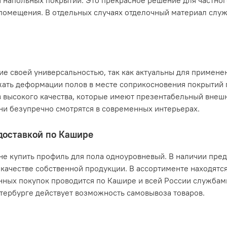
 напольных покрытий. Это прекрасное решение для частног
о помещения. В отдельных случаях отделочный материал слу
 своей универсальностью, так как актуальны для примене
жать деформации полов в месте соприкосновения покрытий 
 высокого качества, которые имеют презентабельный внешн
ни безупречно смотрятся в современных интерьерах.
доставкой по Кашире
ене купить профиль для пола одноуровневый. В наличии пре
м качестве собственной продукции. В ассортименте находятс
нных покупок проводится по Кашире и всей России службам
тербурге действует возможность самовывоза товаров.