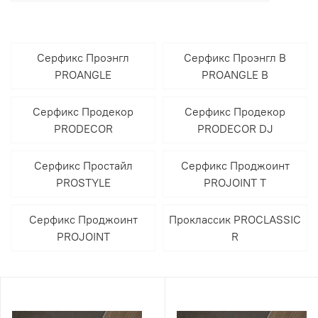
Серфикс Проэнгл
Серфикс Проэнгл В
PROANGLE
PROANGLE B
Серфикс Продекор
Серфикс Продекор
PRODECOR
PRODECOR DJ
Серфикс Простайл
Серфикс Проджоинт
PROSTYLE
PROJOINT T
Серфикс Проджоинт
Проклассик PROCLASSIC
PROJOINT
R