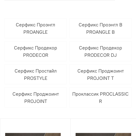
Серфикс Проэнгл
Серфикс Проэнгл В
PROANGLE
PROANGLE B
Серфикс Продекор
Серфикс Продекор
PRODECOR
PRODECOR DJ
Серфикс Простайл
Серфикс Проджоинт
PROSTYLE
PROJOINT T
Серфикс Проджоинт
Проклассик PROCLASSIC
PROJOINT
R