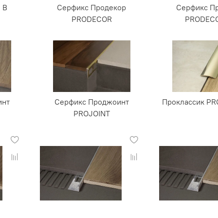
 В
Серфикс Продекор
Серфикс П
PRODECOR
PRODEC
инт
Серфикс Проджоинт
Проклассик PR
PROJOINT