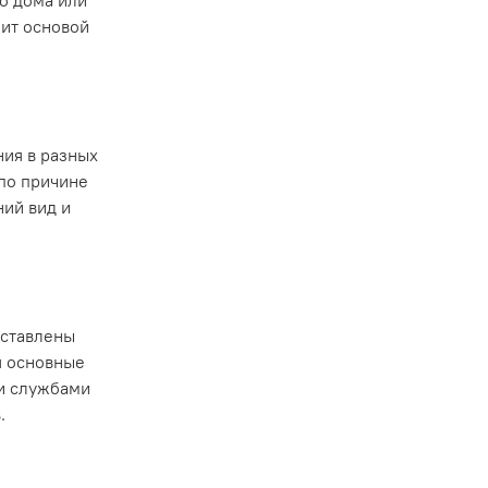
о дома или
жит основой
ния в разных
по причине
ий вид и
дставлены
я основные
ии службами
в.