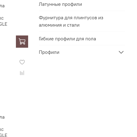
Латунные профили
ла
Фурнитура для плинтусов из
кс
GLE
алюминия и стали
Гибкие профили для пола
Профили
ла
кс
GLE