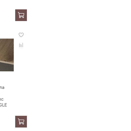
ла
кс
GLE