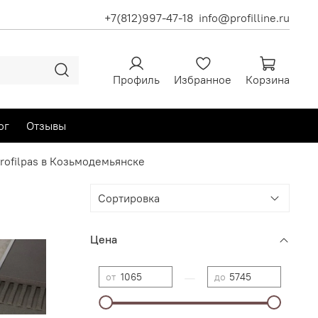
+7(812)997-47-18
info@profilline.ru
Профиль
Избранное
Корзина
ог
Отзывы
ofilpas в Козьмодемьянске
Цена
—
от
до