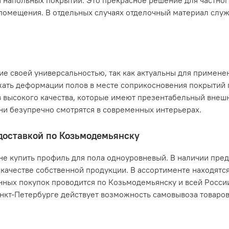
 напольных покрытий. Это прекрасное решение для частног
о помещения. В отдельных случаях отделочный материал слу
 своей универсальностью, так как актуальны для примене
жать деформации полов в месте соприкосновения покрытий 
 высокого качества, которые имеют презентабельный внешн
ни безупречно смотрятся в современных интерьерах.
 доставкой по Козьмодемьянску
ене купить профиль для пола одноуровневый. В наличии пре
м качестве собственной продукции. В ассортименте находятс
нных покупок проводится по Козьмодемьянску и всей Росс
анкт-Петербурге действует возможность самовывоза товаро