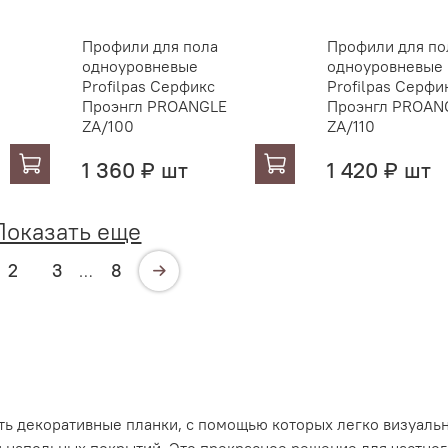
Профили для пола
Профили для по
одноуровневые
одноуровневые
Profilpas Серфикс
Profilpas Серфи
Проэнгл PROANGLE
Проэнгл PROAN
ZA/100
ZA/110
1 360 ₽ шт
1 420 ₽ шт
Показать еще
2
3
8
…
ь декоративные планки, с помощью которых легко визуаль