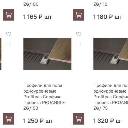
ZG/100
ZG/110
1 165 ₽ шт
1 180 ₽ шт
Профили для пола
Профили для по
одноуровневые
одноуровневые
Profilpas Серфикс
Profilpas Серфи
Проэнгл PROANGLE
Проэнгл PROAN
ZG/150
ZG/175
1 250 ₽ шт
1 320 ₽ шт