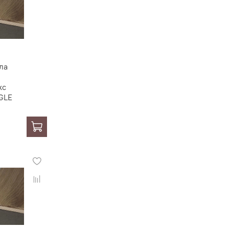
ла
кс
GLE