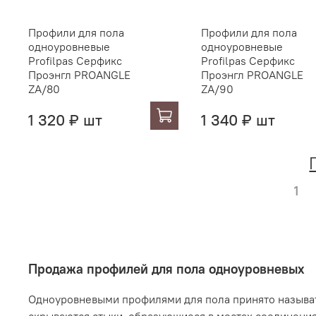
Профили для пола
Профили для пола
одноуровневые
одноуровневые
Profilpas Серфикс
Profilpas Серфикс
Проэнгл PROANGLE
Проэнгл PROANGLE
ZA/80
ZA/90
1 320 ₽ шт
1 340 ₽ шт
1
Продажа профилей для пола одноуровневых
Одноуровневыми профилями для пола принято называт