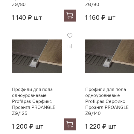
ZG/80
ZG/90
1 140 ₽ шт
1 160 ₽ шт
Профили для пола
Профили для пола
одноуровневые
одноуровневые
Profilpas Серфикс
Profilpas Серфикс
Проэнгл PROANGLE
Проэнгл PROANGLE
ZG/125
ZG/140
1 200 ₽ шт
1 220 ₽ шт