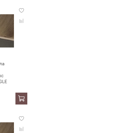
ла
кс
GLE