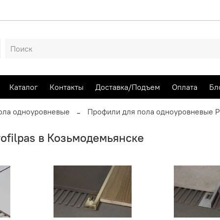
Каталог
Контакты
Доставка/Подъем
Оплата
Бл
ола одноуровневые
Профили для пола одноуровневые Pr
ofilpas в Козьмодемьянске