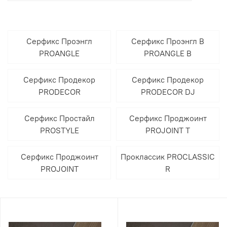
Серфикс Проэнгл
Серфикс Проэнгл В
PROANGLE
PROANGLE B
Серфикс Продекор
Серфикс Продекор
PRODECOR
PRODECOR DJ
Серфикс Простайл
Серфикс Проджоинт
PROSTYLE
PROJOINT T
Серфикс Проджоинт
Проклассик PROCLASSIC
PROJOINT
R