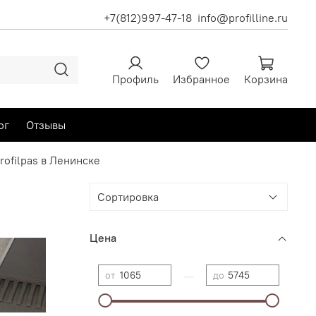
+7(812)997-47-18
info@profilline.ru
Профиль
Избранное
Корзина
ог
Отзывы
ofilpas в Ленинске
Цена
—
от
до