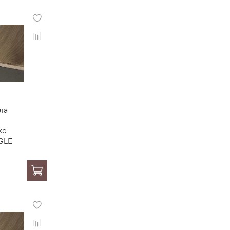
ла
кс
GLE