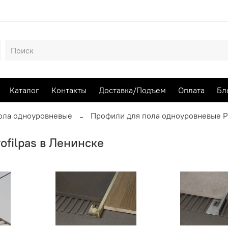
Каталог
Контакты
Доставка/Подъем
Оплата
Бл
ола одноуровневые
Профили для пола одноуровневые Pr
filpas в Ленинске