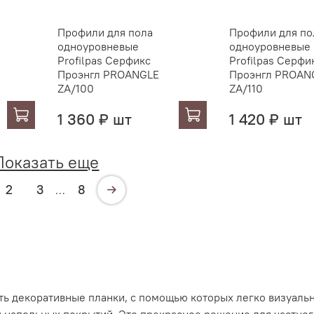
Профили для пола
Профили для по
одноуровневые
одноуровневые
Profilpas Серфикс
Profilpas Серфи
Проэнгл PROANGLE
Проэнгл PROAN
ZA/100
ZA/110
1 360 ₽ шт
1 420 ₽ шт
Показать еще
2
3
8
…
ь декоративные планки, с помощью которых легко визуаль