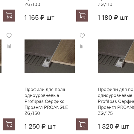
ZG/100
ZG/110
1 165 ₽ шт
1 180 ₽ шт
Профили для пола
Профили для по
одноуровневые
одноуровневые
Profilpas Серфикс
Profilpas Серфи
Проэнгл PROANGLE
Проэнгл PROAN
ZG/150
ZG/175
1 250 ₽ шт
1 320 ₽ шт