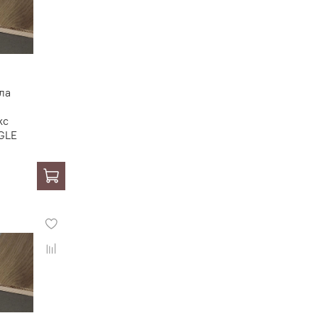
ла
кс
GLE