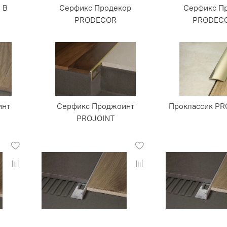
 В
Серфикс Продекор
Серфикс П
PRODECOR
PRODEC
инт
Серфикс Проджоинт
Проклассик PR
PROJOINT