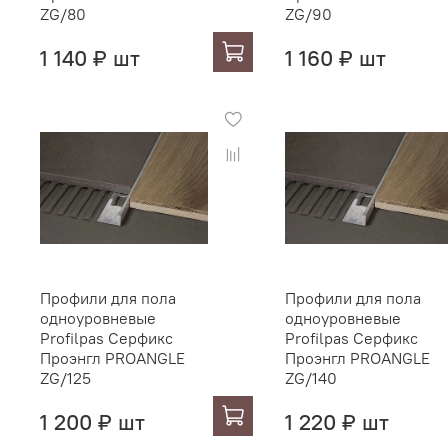
ZG/80
ZG/90
1 140 ₽ шт
1 160 ₽ шт
Профили для пола
Профили для пола
одноуровневые
одноуровневые
Profilpas Серфикс
Profilpas Серфикс
Проэнгл PROANGLE
Проэнгл PROANGLE
ZG/125
ZG/140
1 200 ₽ шт
1 220 ₽ шт