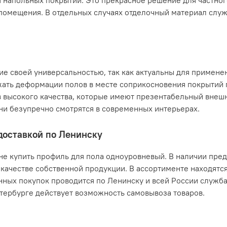
 напольных покрытий. Это прекрасное решение для частног
о помещения. В отдельных случаях отделочный материал слу
 своей универсальностью, так как актуальны для примене
жать деформации полов в месте соприкосновения покрытий 
 высокого качества, которые имеют презентабельный внешн
ни безупречно смотрятся в современных интерьерах.
доставкой по Ленинску
ене купить профиль для пола одноуровневый. В наличии пре
м качестве собственной продукции. В ассортименте находятс
нных покупок проводится по Ленинску и всей России служб
тербурге действует возможность самовывоза товаров.