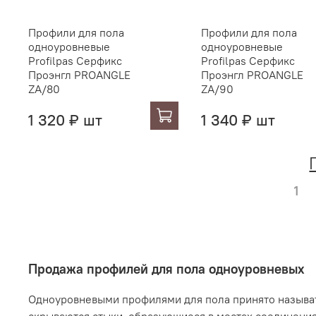
Профили для пола
Профили для пола
одноуровневые
одноуровневые
Profilpas Серфикс
Profilpas Серфикс
Проэнгл PROANGLE
Проэнгл PROANGLE
ZA/80
ZA/90
1 320 ₽ шт
1 340 ₽ шт
1
Продажа профилей для пола одноуровневых
Одноуровневыми профилями для пола принято называт