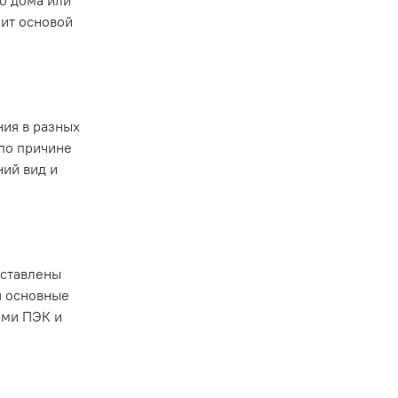
о дома или
жит основой
ния в разных
по причине
ий вид и
дставлены
я основные
ами ПЭК и