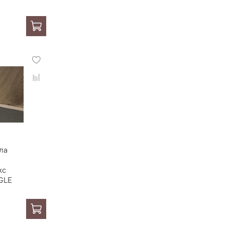
ла
кс
GLE