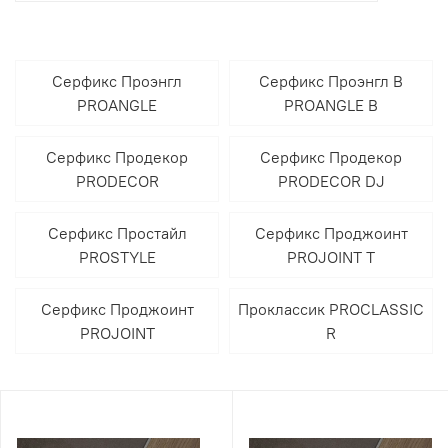
Серфикс Проэнгл
Серфикс Проэнгл В
PROANGLE
PROANGLE B
Серфикс Продекор
Серфикс Продекор
PRODECOR
PRODECOR DJ
Серфикс Простайл
Серфикс Проджоинт
PROSTYLE
PROJOINT T
Серфикс Проджоинт
Проклассик PROCLASSIC
PROJOINT
R