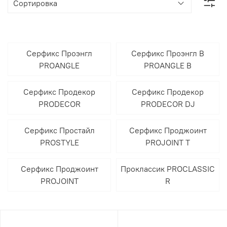
Серфикс Проэнгл
Серфикс Проэнгл В
PROANGLE
PROANGLE B
Серфикс Продекор
Серфикс Продекор
PRODECOR
PRODECOR DJ
Серфикс Простайл
Серфикс Проджоинт
PROSTYLE
PROJOINT T
Серфикс Проджоинт
Проклассик PROCLASSIC
PROJOINT
R