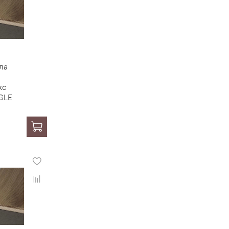
ла
кс
GLE