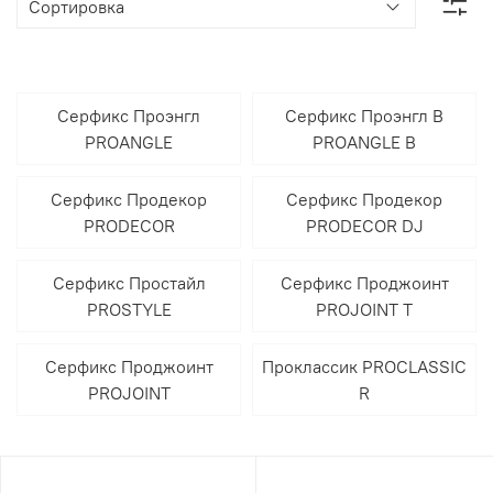
Серфикс Проэнгл
Серфикс Проэнгл В
PROANGLE
PROANGLE B
Серфикс Продекор
Серфикс Продекор
PRODECOR
PRODECOR DJ
Серфикс Простайл
Серфикс Проджоинт
PROSTYLE
PROJOINT T
Серфикс Проджоинт
Проклассик PROCLASSIC
PROJOINT
R