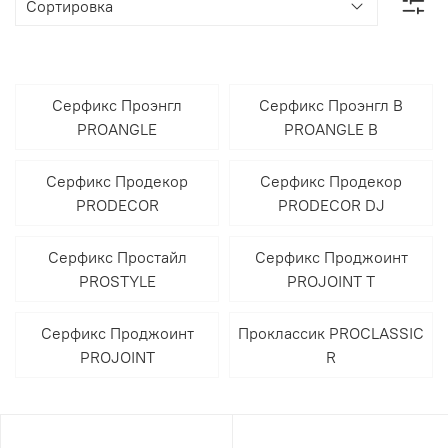
Серфикс Проэнгл
Серфикс Проэнгл В
PROANGLE
PROANGLE B
Серфикс Продекор
Серфикс Продекор
PRODECOR
PRODECOR DJ
Серфикс Простайл
Серфикс Проджоинт
PROSTYLE
PROJOINT T
Серфикс Проджоинт
Проклассик PROCLASSIC
PROJOINT
R