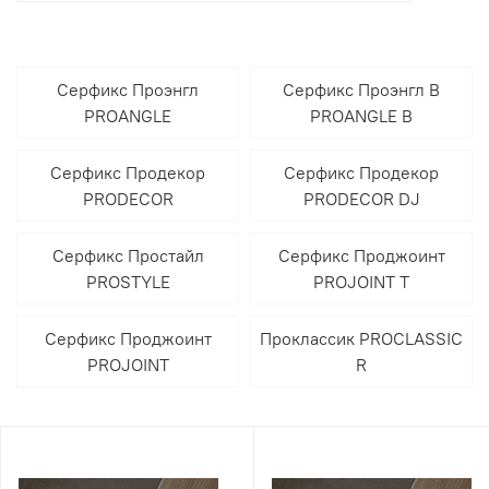
Серфикс Проэнгл
Серфикс Проэнгл В
PROANGLE
PROANGLE B
Серфикс Продекор
Серфикс Продекор
PRODECOR
PRODECOR DJ
Серфикс Простайл
Серфикс Проджоинт
PROSTYLE
PROJOINT T
Серфикс Проджоинт
Проклассик PROCLASSIC
PROJOINT
R