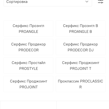
Серфикс Проэнгл
Серфикс Проэнгл В
PROANGLE
PROANGLE B
Серфикс Продекор
Серфикс Продекор
PRODECOR
PRODECOR DJ
Серфикс Простайл
Серфикс Проджоинт
PROSTYLE
PROJOINT T
Серфикс Проджоинт
Проклассик PROCLASSIC
PROJOINT
R