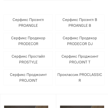
Серфикс Проэнгл
Серфикс Проэнгл В
PROANGLE
PROANGLE B
Серфикс Продекор
Серфикс Продекор
PRODECOR
PRODECOR DJ
Серфикс Простайл
Серфикс Проджоинт
PROSTYLE
PROJOINT T
Серфикс Проджоинт
Проклассик PROCLASSIC
PROJOINT
R