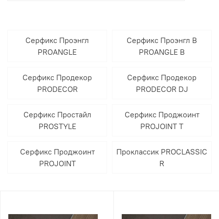
Серфикс Проэнгл
Серфикс Проэнгл В
PROANGLE
PROANGLE B
Серфикс Продекор
Серфикс Продекор
PRODECOR
PRODECOR DJ
Серфикс Простайл
Серфикс Проджоинт
PROSTYLE
PROJOINT T
Серфикс Проджоинт
Проклассик PROCLASSIC
PROJOINT
R