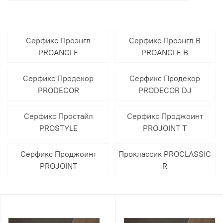
Серфикс Проэнгл
Серфикс Проэнгл В
PROANGLE
PROANGLE B
Серфикс Продекор
Серфикс Продекор
PRODECOR
PRODECOR DJ
Серфикс Простайл
Серфикс Проджоинт
PROSTYLE
PROJOINT T
Серфикс Проджоинт
Проклассик PROCLASSIC
PROJOINT
R